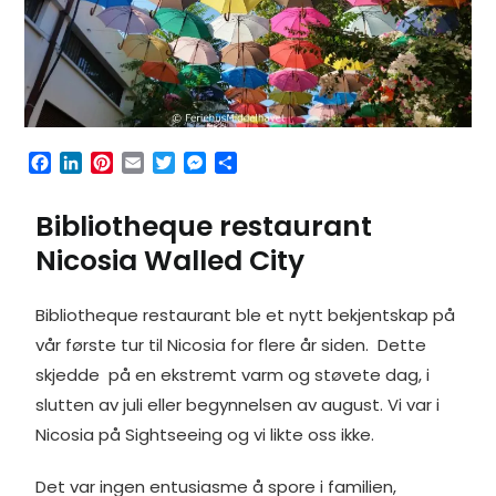
F
L
P
E
T
M
S
a
i
i
m
w
e
h
c
n
n
a
i
s
a
Bibliotheque restaurant
e
k
t
i
t
s
r
b
e
e
l
t
e
e
Nicosia Walled City
o
d
r
e
n
o
I
e
r
g
Bibliotheque restaurant ble et nytt bekjentskap på
k
n
s
e
t
r
vår første tur til Nicosia for flere år siden. Dette
skjedde på en ekstremt varm og støvete dag, i
slutten av juli eller begynnelsen av august. Vi var i
Nicosia på Sightseeing og vi likte oss ikke.
Det var ingen entusiasme å spore i familien,