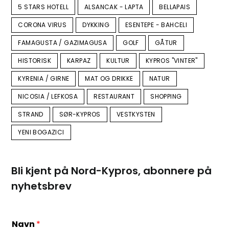
5 STARS HOTELL
ALSANCAK - LAPTA
BELLAPAIS
CORONA VIRUS
DYKKING
ESENTEPE - BAHCELI
FAMAGUSTA / GAZIMAGUSA
GOLF
GÅTUR
HISTORISK
KARPAZ
KULTUR
KYPROS "VINTER"
KYRENIA / GIRNE
MAT OG DRIKKE
NATUR
NICOSIA / LEFKOSA
RESTAURANT
SHOPPING
STRAND
SØR-KYPROS
VESTKYSTEN
YENI BOGAZICI
Bli kjent på Nord-Kypros, abonnere på
nyhetsbrev
Navn
*