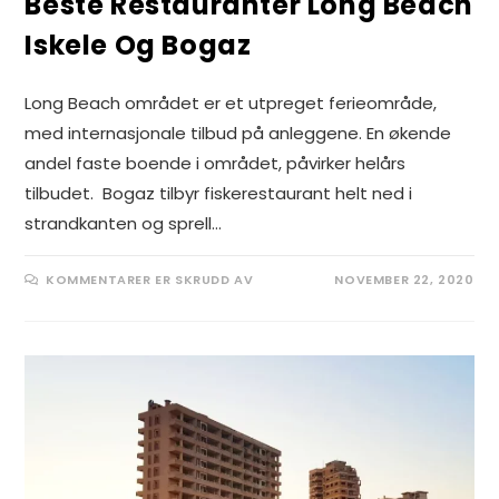
Beste Restauranter Long Beach
Iskele Og Bogaz
Long Beach området er et utpreget ferieområde,
med internasjonale tilbud på anleggene. En økende
andel faste boende i området, påvirker helårs
tilbudet. Bogaz tilbyr fiskerestaurant helt ned i
strandkanten og sprell…
FOR
KOMMENTARER ER SKRUDD AV
NOVEMBER 22, 2020
BESTE
RESTAURANTER
LONG
BEACH
ISKELE
OG
BOGAZ