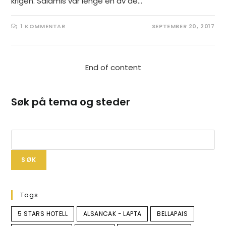
krigen. Salamis var lenge en av de…
1 KOMMENTAR
SEPTEMBER 20, 2017
End of content
Søk på tema og steder
Søk
SØK
Tags
5 STARS HOTELL
ALSANCAK - LAPTA
BELLAPAIS