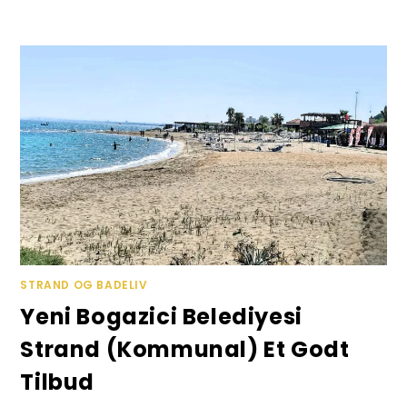
Skip
to
content
STRAND OG BADELIV
Yeni Bogazici Belediyesi
Strand (kommunal) Et Godt
Tilbud