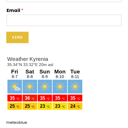
Email
*
SEND
meteoblue