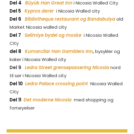
Del 4
Büyük Han Great Inn
i Nicosia Walled City
Del 5
Kypros dører
i Nicosia Walled city
Del 6
Bibliotheque restaurant og Bandabulya
old
Market Nicosia walled city
Del 7
Selimiye bydel og moske
i Nicosia Walled
City
del 8
Kumarcilar Han Gamblers Inn
,
bysykler og
kaker i Nicosia Walled city
Del 9
Ledra Street grensepassering Nicosia
nord
til sør i Nicosia Walled city
Del 10
Ledra Palace crossing point
Nicosia Walled
City
Del 11
Det moderne Nicosia
med shopping og
fornøyelser