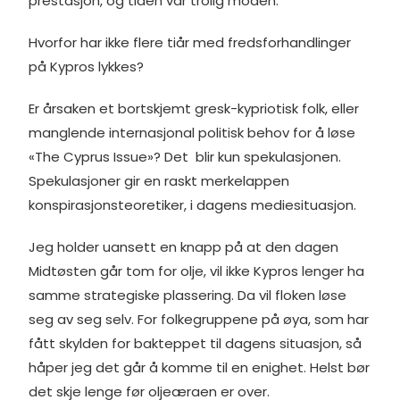
prestasjon, og tiden var trolig moden.
Hvorfor har ikke flere tiår med fredsforhandlinger
på Kypros lykkes?
Er årsaken et bortskjemt gresk-kypriotisk folk, eller
manglende internasjonal politisk behov for å løse
«The Cyprus Issue»? Det blir kun spekulasjonen.
Spekulasjoner gir en raskt merkelappen
konspirasjonsteoretiker, i dagens mediesituasjon.
Jeg holder uansett en knapp på at den dagen
Midtøsten går tom for olje, vil ikke Kypros lenger ha
samme strategiske plassering. Da vil floken løse
seg av seg selv. For folkegruppene på øya, som har
fått skylden for bakteppet til dagens situasjon, så
håper jeg det går å komme til en enighet. Helst bør
det skje lenge før oljeæraen er over.