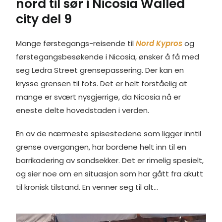
nord til sør i Nicosia Walled
o
I
e
r
g
k
n
s
e
city del 9
t
r
Mange førstegangs-reisende til
Nord Kypros
og
førstegangsbesøkende i Nicosia, ønsker å få med
seg Ledra Street grensepassering. Der kan en
krysse grensen til fots. Det er helt forståelig at
mange er svært nysgjerrige, da Nicosia nå er
eneste delte hovedstaden i verden.
En av de nærmeste spisestedene som ligger inntil
grense overgangen, har bordene helt inn til en
barrikadering av sandsekker. Det er rimelig spesielt,
og sier noe om en situasjon som har gått fra akutt
til kronisk tilstand. En venner seg til alt…