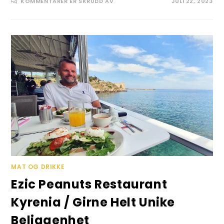
FOR
KOMMENTARER ER SKRUDD AV
JULI 22, 2023
EGO
BAR
KYRENIA
OLD
HARBOR
MED
«CUBA
OF
THE
MED»
ATMOSFÆRE
MAT OG DRIKKE
Ezic Peanuts Restaurant
Kyrenia / Girne Helt Unike
Beliggenhet