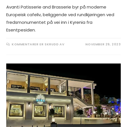
Avanti Patisserie and Brasserie byr på moderne
Europeisk cafeliv, beliggende ved rundkjøringen ved
fredsmonumentet på vei inn i Kyrenia fra
Esentpesiden.
FOR
KOMMENTARER ER SKRUDD AV
NOVEMBER 29, 2023
AVANTI
PATISSERIE
AND
BRASSERIE
KYRENIA
GIR
STORBY
FØLELSEN