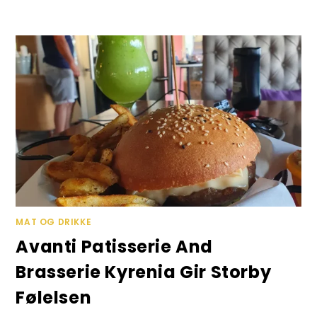
Skip
to
content
MAT OG DRIKKE
Avanti Patisserie And
Brasserie Kyrenia Gir Storby
Følelsen