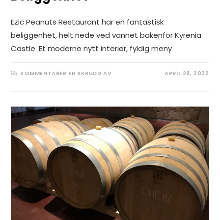
Ezic Peanuts Restaurant har en fantastisk
beliggenhet, helt nede ved vannet bakenfor Kyrenia
Castle. Et moderne nytt interiør, fyldig meny
FOR
KOMMENTARER ER SKRUDD AV
APRIL 28, 2022
EZIC
PEANUTS
RESTAURANT
KYRENIA
/
GIRNE
HELT
UNIKE
BELIGGENHET