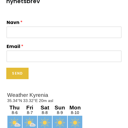
nyhetsbrev
Navn
*
Email
*
SEND