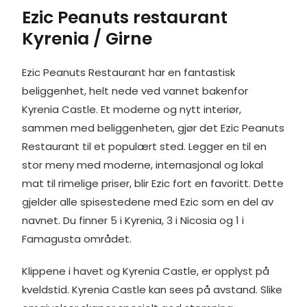
Ezic Peanuts restaurant
b
e
e
l
t
e
e
o
d
r
e
n
Kyrenia / Girne
o
I
e
r
g
k
n
s
e
t
r
Ezic Peanuts Restaurant har en fantastisk
beliggenhet, helt nede ved vannet bakenfor
Kyrenia Castle. Et moderne og nytt interiør,
sammen med beliggenheten, gjør det Ezic Peanuts
Restaurant til et populært sted. Legger en til en
stor meny med moderne, internasjonal og lokal
mat til rimelige priser, blir Ezic fort en favoritt. Dette
gjelder alle spisestedene med Ezic som en del av
navnet. Du finner 5 i Kyrenia, 3 i Nicosia og 1 i
Famagusta området.
Klippene i havet og Kyrenia Castle, er opplyst på
kveldstid. Kyrenia Castle kan sees på avstand. Slike