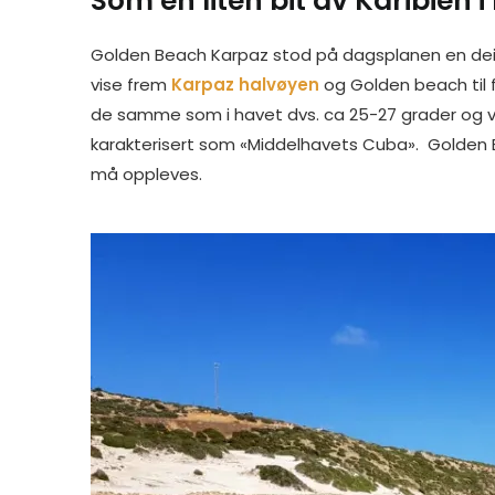
Som en liten bit av Karibien 
o
d
r
e
n
o
I
e
r
g
Golden Beach Karpaz stod på dagsplanen en deil
k
n
s
e
t
r
vise frem
Karpaz halvøyen
og Golden beach til 
de samme som i havet dvs. ca 25-27 grader og v
karakterisert som «Middelhavets Cuba». Golden 
må oppleves.