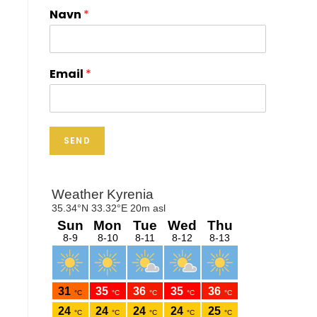
Navn
*
Email
*
SEND