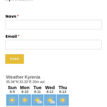
Navn
*
Email
*
SEND