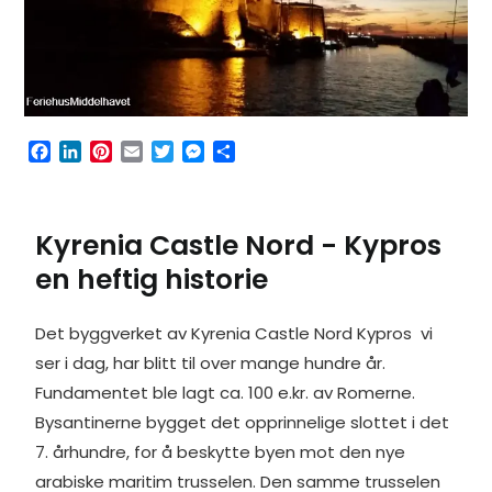
F
L
P
E
T
M
S
a
i
i
m
w
e
h
c
n
n
a
i
s
a
e
k
t
i
t
s
r
Kyrenia Castle Nord - Kypros
b
e
e
l
t
e
e
o
d
r
e
n
en heftig historie
o
I
e
r
g
k
n
s
e
t
r
Det byggverket av Kyrenia Castle Nord Kypros vi
ser i dag, har blitt til over mange hundre år.
Fundamentet ble lagt ca. 100 e.kr. av Romerne.
Bysantinerne bygget det opprinnelige slottet i det
7. århundre, for å beskytte byen mot den nye
arabiske maritim trusselen. Den samme trusselen