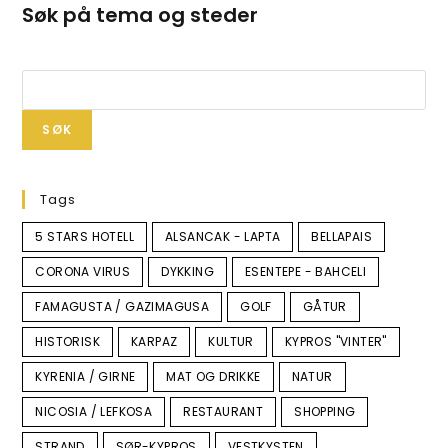
Søk på tema og steder
SØK
Tags
5 STARS HOTELL
ALSANCAK - LAPTA
BELLAPAIS
CORONA VIRUS
DYKKING
ESENTEPE - BAHCELI
FAMAGUSTA / GAZIMAGUSA
GOLF
GÅTUR
HISTORISK
KARPAZ
KULTUR
KYPROS "VINTER"
KYRENIA / GIRNE
MAT OG DRIKKE
NATUR
NICOSIA / LEFKOSA
RESTAURANT
SHOPPING
STRAND
SØR-KYPROS
VESTKYSTEN