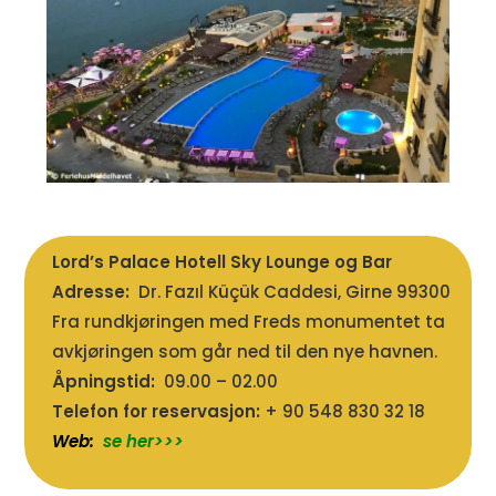
Lord’s Palace Hotell Sky Lounge og Bar
Adresse:
Dr. Fazıl Küçük Caddesi, Girne 99300
Fra rundkjøringen med Freds monumentet ta
avkjøringen som går ned til den nye havnen.
Åpningstid:
09.00 – 02.00
Telefon for reservasjon:
+ 90 548 830 32 18
Web:
se her>>>