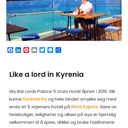
F
L
P
E
T
M
S
a
i
i
m
w
e
h
c
n
n
a
i
s
a
e
k
t
i
t
s
r
Like a lord in Kyrenia
b
e
e
l
t
e
e
o
d
r
e
n
o
I
e
r
g
k
n
s
e
Sky Bar Lords Palace 5 stars Hotel åpnet i 2016. Slik
t
r
kunne
Kyrenia by
og hele landet smykke seg med
enda et 5 stjerners hotell på
Nord Kypros.
Eiere av
ferieboliger, leiligheter og villaer på øya er hjertelig
velkommen til å spise, drikke og bruke fasilitetene