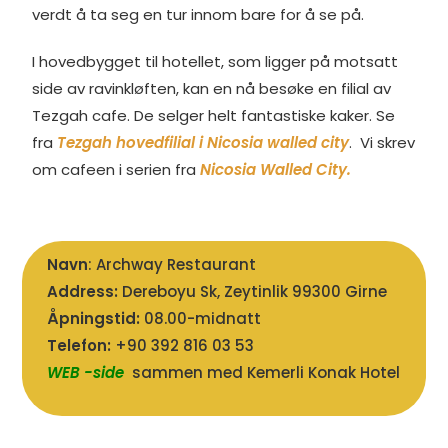
verdt å ta seg en tur innom bare for å se på.
I hovedbygget til hotellet, som ligger på motsatt
side av ravinkløften, kan en nå besøke en filial av
Tezgah cafe. De selger helt fantastiske kaker. Se
fra
Tezgah hovedfilial i Nicosia walled city
. Vi skrev
om cafeen i serien fra
Nicosia Walled City.
Navn
: Archway Restaurant
Address:
Dereboyu Sk, Zeytinlik 99300 Girne
Åpningstid:
08.00-midnatt
Telefon:
+90 392 816 03 53
WEB -side
sammen med Kemerli Konak Hotel