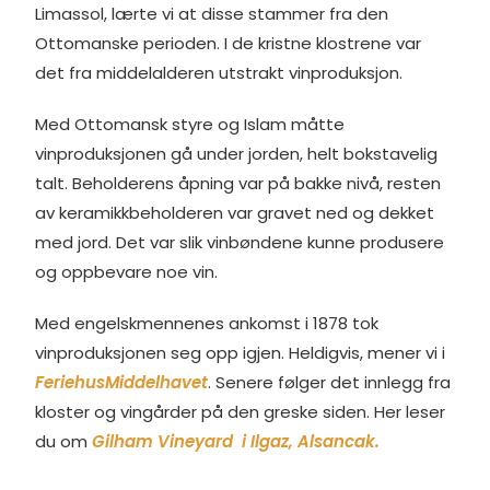
Limassol, lærte vi at disse stammer fra den
Ottomanske perioden. I de kristne klostrene var
det fra middelalderen utstrakt vinproduksjon.
Med Ottomansk styre og Islam måtte
vinproduksjonen gå under jorden, helt bokstavelig
talt. Beholderens åpning var på bakke nivå, resten
av keramikkbeholderen var gravet ned og dekket
med jord. Det var slik vinbøndene kunne produsere
og oppbevare noe vin.
Med engelskmennenes ankomst i 1878 tok
vinproduksjonen seg opp igjen. Heldigvis, mener vi i
FeriehusMiddelhavet
. Senere følger det innlegg fra
kloster og vingårder på den greske siden. Her leser
du om
Gilham Vineyard i Ilgaz, Alsancak.