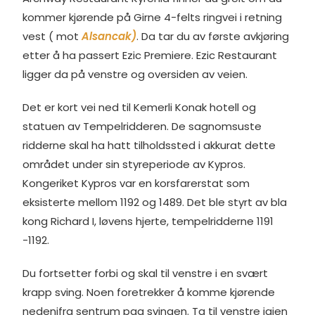
kommer kjørende på Girne 4-felts ringvei i retning
vest ( mot
Alsancak)
. Da tar du av første avkjøring
etter å ha passert Ezic Premiere. Ezic Restaurant
ligger da på venstre og oversiden av veien.
Det er kort vei ned til Kemerli Konak hotell og
statuen av Tempelridderen. De sagnomsuste
ridderne skal ha hatt tilholdssted i akkurat dette
området under sin styreperiode av Kypros.
Kongeriket Kypros var en korsfarerstat som
eksisterte mellom 1192 og 1489. Det ble styrt av bla
kong Richard I, løvens hjerte, tempelridderne 1191
-1192.
Du fortsetter forbi og skal til venstre i en svært
krapp sving. Noen foretrekker å komme kjørende
nedenifra sentrum pga svingen. Ta til venstre igjen