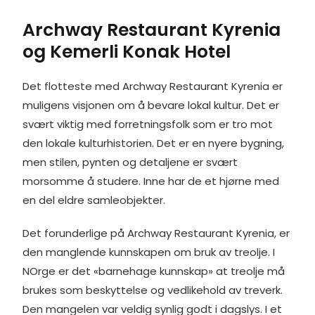
e
k
t
i
t
s
r
Archway Restaurant Kyrenia
b
e
e
l
t
e
e
o
d
r
e
n
og Kemerli Konak Hotel
o
I
e
r
g
k
n
s
e
t
r
Det flotteste med Archway Restaurant Kyrenia er
muligens visjonen om å bevare lokal kultur. Det er
svært viktig med forretningsfolk som er tro mot
den lokale kulturhistorien. Det er en nyere bygning,
men stilen, pynten og detaljene er svært
morsomme å studere. Inne har de et hjørne med
en del eldre samleobjekter.
Det forunderlige på Archway Restaurant Kyrenia, er
den manglende kunnskapen om bruk av treolje. I
NOrge er det «barnehage kunnskap» at treolje må
brukes som beskyttelse og vedlikehold av treverk.
Den mangelen var veldig synlig godt i dagslys. I et