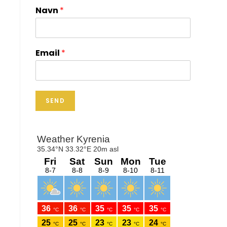
Navn
*
Email
*
SEND