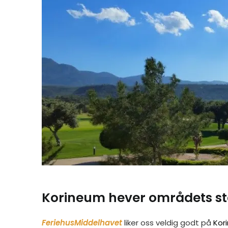
Korineum hever områdets s
FeriehusMiddelhavet
liker oss veldig godt på
Kor