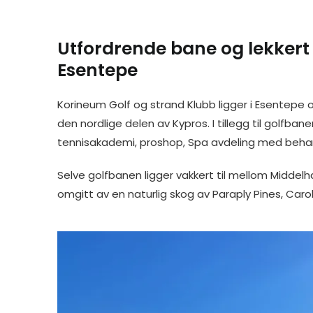
a
i
i
m
w
e
h
c
n
n
a
i
s
a
e
k
t
i
t
s
r
Utfordrende bane og lekkert 
b
e
e
l
t
e
e
o
d
r
e
n
Esentepe
o
I
e
r
g
k
n
s
e
t
r
Korineum Golf og strand Klubb ligger i Esentepe
den nordlige delen av Kypros. I tillegg til golfbane
tennisakademi, proshop, Spa avdeling med beha
Selve golfbanen ligger vakkert til mellom Middel
omgitt av en naturlig skog av Paraply Pines, Caro