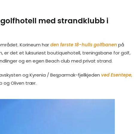
golfhotell med strandklubb i
 området. Korineum har
d
en første 18-hulls golfbanen
på
n, er det et luksuriøst boutiquehotell, treningsbane for golf,
ndlinger og en egen Beach club med privat strand.
havskysten og Kyrenia / Beşparmak-fjellkjeden
ved Esentepe,
b og Oliven trær.