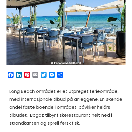
F
L
P
E
T
M
S
a
i
i
m
w
e
h
c
n
n
a
i
s
a
Long Beach området er et utpreget ferieområde,
e
k
t
i
t
s
r
b
e
e
l
t
e
e
med internasjonale tilbud på anleggene. En økende
o
d
r
e
n
andel faste boende i området, påvirker helårs
o
I
e
r
g
tilbudet. Bogaz tilbyr fiskerestaurant helt ned i
k
n
s
e
t
r
strandkanten og sprell fersk fisk.