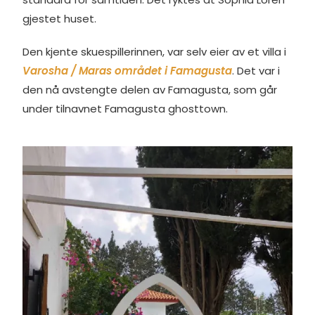
gjestet huset.
Den kjente skuespillerinnen, var selv eier av et villa i
Varosha / Maras området i Famagusta
. Det var i
den nå avstengte delen av Famagusta, som går
under tilnavnet Famagusta ghosttown.