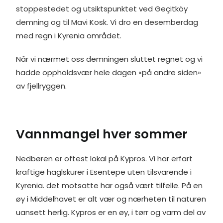
t
r
stoppestedet og utsiktspunktet ved Geçitköy
demning og til Mavi Kosk. Vi dro en desemberdag
med regn i Kyrenia området.
Når vi nærmet oss demningen sluttet regnet og vi
hadde oppholdsvær hele dagen «på andre siden»
av fjellryggen.
Vannmangel hver sommer
Nedbøren er oftest lokal på Kypros. Vi har erfart
kraftige haglskurer i Esentepe uten tilsvarende i
Kyrenia. det motsatte har også vært tilfelle. På en
øy i Middelhavet er alt vær og nærheten til naturen
uansett herlig. Kypros er en øy, i tørr og varm del av