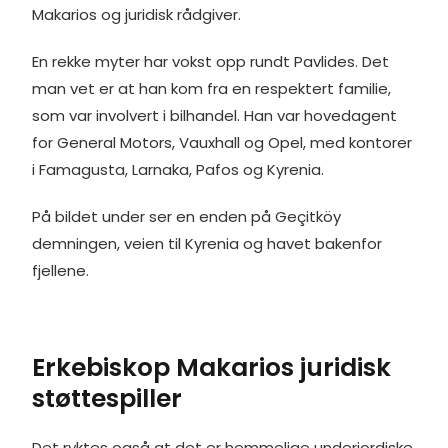
Makarios og juridisk rådgiver.
En rekke myter har vokst opp rundt Pavlides. Det
man vet er at han kom fra en respektert familie,
som var involvert i bilhandel. Han var hovedagent
for General Motors, Vauxhall og Opel, med kontorer
i Famagusta, Larnaka, Pafos og Kyrenia.
På bildet under ser en enden på Geçitköy
demningen, veien til Kyrenia og havet bakenfor
fjellene.
Erkebiskop Makarios juridisk
støttespiller
Det ryktes også at det er hemmelige underjordiske