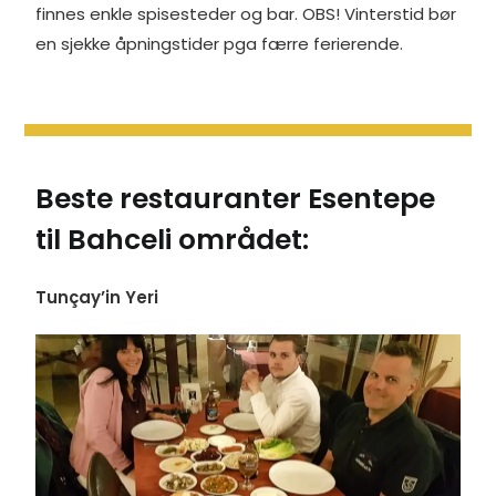
finnes enkle spisesteder og bar. OBS! Vinterstid bør
k
n
s
e
t
r
en sjekke åpningstider pga færre ferierende.
Beste restauranter Esentepe
til Bahceli området:
Tunçay’in Yeri