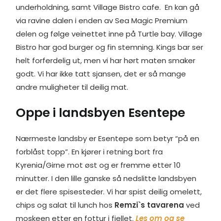
underholdning, samt Village Bistro cafe. En kan gå
via ravine dalen i enden av Sea Magic Premium
delen og følge veinettet inne på Turtle bay. Village
Bistro har god burger og fin stemning. Kings bar ser
helt forferdelig ut, men vi har hørt maten smaker
godt. Vi har ikke tatt sjansen, det er så mange
andre muligheter til deilig mat.
Oppe i landsbyen Esentepe
Nærmeste landsby er Esentepe som betyr “på en
forblåst topp”. En kjører i retning bort fra
Kyrenia/Girne mot øst og er fremme etter 10
minutter. I den lille ganske så nedslitte landsbyen
er det flere spisesteder. Vi har spist deilig omelett,
chips og salat til lunch hos
Remzi`s tavarena
ved
moskeen etter en fottur i fjellet.
Les om og se