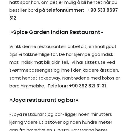
hatt spør han, om det er mulig å bli hentet når du
bestiller bord på
telefonnummer: +90 533 8697
512
«Spice Garden Indian Restaurant»
Vi fikk denne restauranten anbefalt, en knall godt
tips vi takknemlige for. De har kjempe god Indisk
mat. Indisk mat blir aldri feil. Vi har sittet ute ved
svømmebassenget og inne i den kaldere årstiden,
samt hentet takeaway. Nanbrødene med kokos er
bare himmelske.
Telefonr: +90 392 821 31 31
«Joya restaurant og bar»
«Joya restaurant og bar» ligger noen minutters
kjøring videre ut østover og noen hundre meter
opp fra hovedveien. Crystal Bay Marina heter