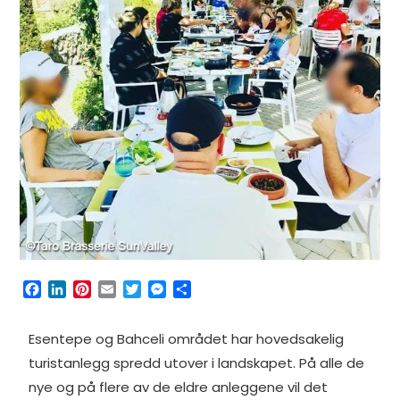
F
L
P
E
T
M
S
a
i
i
m
w
e
h
c
n
n
a
i
s
a
Esentepe og Bahceli området har hovedsakelig
e
k
t
i
t
s
r
b
e
e
l
t
e
e
turistanlegg spredd utover i landskapet. På alle de
o
d
r
e
n
nye og på flere av de eldre anleggene vil det
o
I
e
r
g