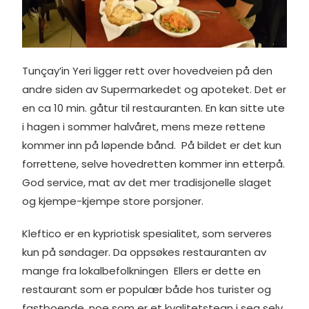
Tunçay’in Yeri ligger rett over hovedveien på den
andre siden av Supermarkedet og apoteket. Det er
en ca 10 min. gåtur til restauranten. En kan sitte ute
i hagen i sommer halvåret, mens meze rettene
kommer inn på løpende bånd. På bildet er det kun
forrettene, selve hovedretten kommer inn etterpå.
God service, mat av det mer tradisjonelle slaget
og kjempe-kjempe store porsjoner.
Kleftico er en kypriotisk spesialitet, som serveres
kun på søndager. Da oppsøkes restauranten av
mange fra lokalbefolkningen Ellers er dette en
restaurant som er populær både hos turister og
fastboende, noe som er et kvalitetstegn i seg selv.